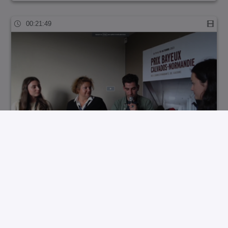
00:21:49
LyceensReportersPBCN_CLEMI2023_Emission1.m…
00:01:55