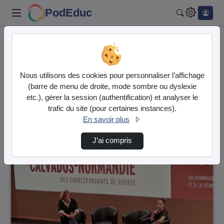
PodEduc
Rechercher
Accueil
CLEMI Normandie
Prix Bayeux
CLEMI Normandie
Nous utilisons des cookies pour personnaliser l’affichage
Vidéo
Audio
(barre de menu de droite, mode sombre ou dyslexie
etc.), gérer la session (authentification) et analyser le
Prix Bayeux
trafic du site (pour certaines instances).
En savoir plus
17 vidéos trouvées dans ce thème
J’ai compris
00:00:40