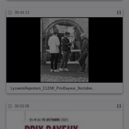
00:44:13
LyceensReporters_CLEMI_PrixBayeux_8octobre…
00:03:08