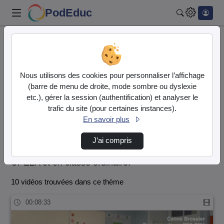
PodEduc
Rechercher
Accueil
CASNAV de Normandie
Témoignages d'enseignants
Premier degré
Nous utilisons des cookies pour personnaliser l’affichage
Témoignages d'enseignants
(barre de menu de droite, mode sombre ou dyslexie
etc.), gérer la session (authentification) et analyser le
Vidéo
Audio
trafic du site (pour certaines instances).
En savoir plus
Premier degré
J’ai compris
Témoignages d'enseignants du 1er degré en
UPE2A et en classe ordinaire.
10 vidéos trouvées dans ce thème
00:08:33