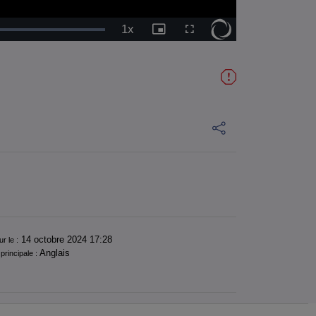
1x
Vitesse
Image
Plein
de
dans
écran
lecture
l'image
14 octobre 2024 17:28
ur le :
Anglais
principale :