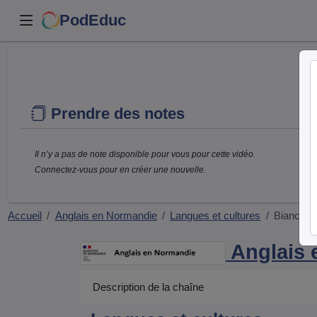
PodEduc
Prendre des notes
Il n’y a pas de note disponible pour vous pour cette vidéo.
Connectez-vous pour en créer une nouvelle.
Accueil
Anglais en Normandie
Langues et cultures
Bianca B
Anglais 
Description de la chaîne