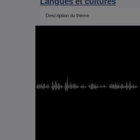
Langues et cultures
Description du thème