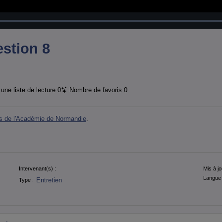
Chargé
:
100.00%
stion 8
une liste de lecture
0
Nombre de favoris
0
ais de l'Académie de Normandie
.
Intervenant(s) :
Mis à jo
Langue 
Entretien
Type :