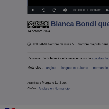
Temps
00:00:000
/
Durée
00:46:841
Lecture
Sourdine
Seek
Seek
back
forward
10
10
actuel
seconds
seconds
Bianca Bondi que
14 octobre 2024
Durée :
00:00:46
Nombre de vues 5
Nombre d’ajouts dans 
Retrouvez l'article lié à cette ressource sur le
site d'angl
Mots clés :
anglais
langues et cultures
normandie
Informations
Morgane Le-Saux
Ajouté par :
Anglais en Normandie
Chaîne :