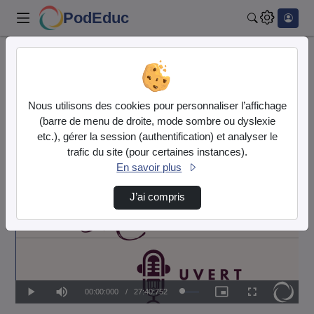
PodEduc
Rechercher
Accueil
Action éducative
Éducation aux Médias et à l'Information
Nous utilisons des cookies pour personnaliser l’affichage
Emission "Micro Ouvert" Spéciale Élèves De L…
(barre de menu de droite, mode sombre ou dyslexie
Action éducative
etc.), gérer la session (authentification) et analyser le
trafic du site (pour certaines instances).
Éducation aux Médias et à
En savoir plus
l'Information
J’ai compris
Temps
00:00:000
/
Durée
27:40:752
Chargé
:
Lecture
Sourdine
Image
Plein
8.16%
dans
écran
l'image