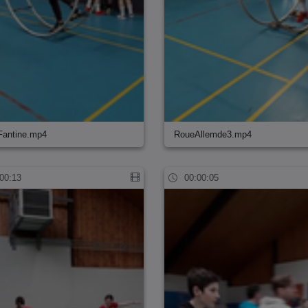
Fantine.mp4
RoueAllemde3.mp4
00:13
00:00:05