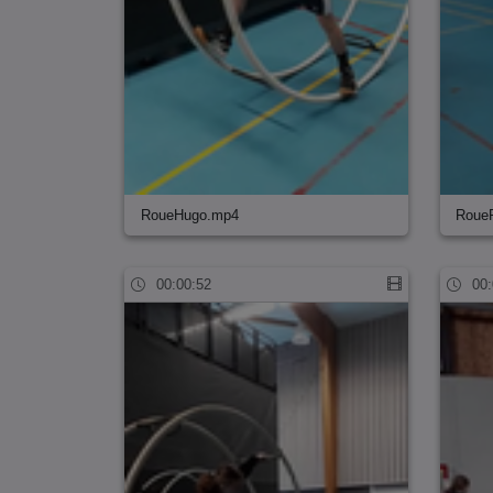
RoueHugo.mp4
Roue
00:00:52
00: