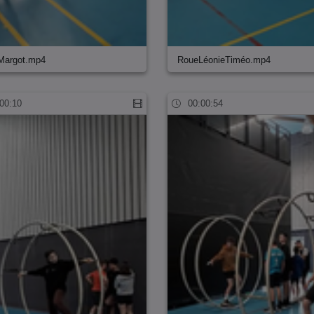
Margot.mp4
RoueLéonieTiméo.mp4
00:10
00:00:54