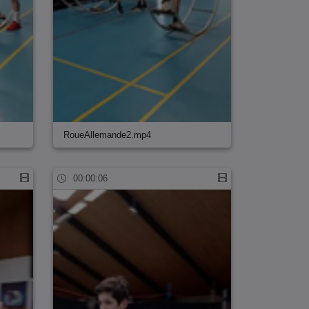
RoueAllemande2.mp4
00:00:06