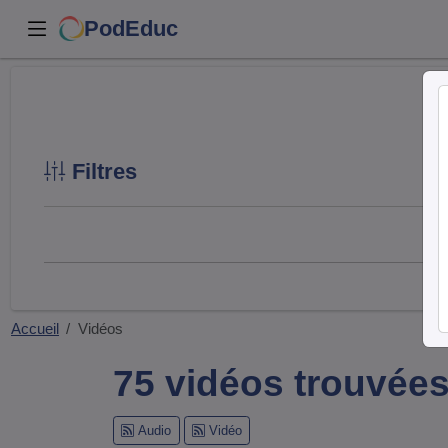
PodEduc
Filtres
Accueil
Vidéos
75 vidéos trouvée
Audio
Vidéo