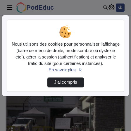
PodEduc
Rechercher
Accueil
Vidéos
65 vidéos trouvées
Nous utilisons des cookies pour personnaliser l’affichage
(barre de menu de droite, mode sombre ou dyslexie
Audio
Vidéo
etc.), gérer la session (authentification) et analyser le
trafic du site (pour certaines instances).
Direction de tri
↘
Tri
En savoir plus
J’ai compris
00:13:58