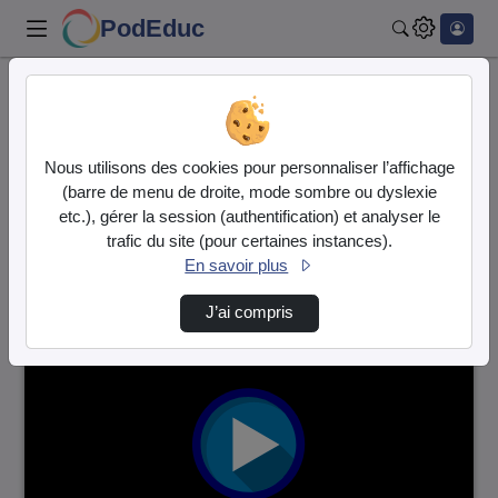
PodEduc
Rechercher
Accueil
Vidéos
95 vidéos trouvées
Nous utilisons des cookies pour personnaliser l’affichage
(barre de menu de droite, mode sombre ou dyslexie
Audio
Vidéo
etc.), gérer la session (authentification) et analyser le
trafic du site (pour certaines instances).
Direction de tri
↘
Tri
En savoir plus
J’ai compris
04:41:45