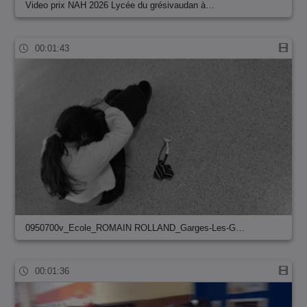
Video prix NAH 2026 Lycée du grésivaudan à…
00:01:43
0950700v_Ecole_ROMAIN ROLLAND_Garges-Les-G…
00:01:36