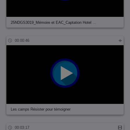
25NDGS3019_Mémoire et EAC_Captation Hotel …
00:00:46
Les camps Résister pour témoigner
00:03:17