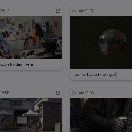
03:12
00:09:38
ation Perdrix - Film
L'un et l'autre (making of)
13:58
00:12:08