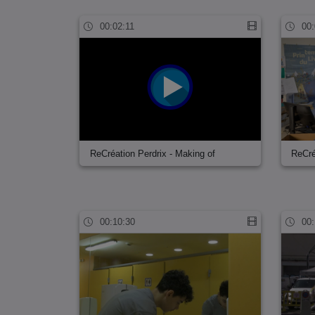
00:02:11
00:
ReCréation Perdrix - Making of
ReCré
00:10:30
00: