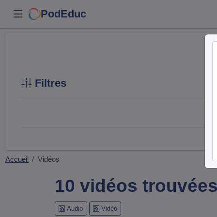
PodEduc
Filtres
Accueil
Vidéos
10 vidéos trouvée
Audio
Vidéo