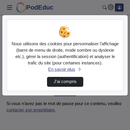
PodEduc
Rechercher
Accueil
Vidéos
THAIS ET ALEXIS.mp4
Nous utilisons des cookies pour personnaliser l’affichage
Mot de passe requis
(barre de menu de droite, mode sombre ou dyslexie
Cette vidéo est protégée par un mot de passe, veuillez le
etc.), gérer la session (authentification) et analyser le
fournir et cliquez sur envoyer.
trafic du site (pour certaines instances).
En savoir plus
Mot de passe
*
J’ai compris
Envoyer
Si vous n’avez pas le mot de passe pour ce contenu, veuillez
contacter son propriétaire
.