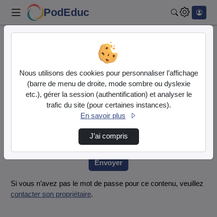
PodEduc
Rechercher
Accueil
Vidéos
Webinaire_n°36_Les_outils_de_la_Dinum_au_ser…
Nous utilisons des cookies pour personnaliser l’affichage
(barre de menu de droite, mode sombre ou dyslexie
Mot de passe requis
etc.), gérer la session (authentification) et analyser le
Cette vidéo est protégée par un mot de passe, veuillez le
trafic du site (pour certaines instances).
fournir et cliquez sur envoyer.
En savoir plus
Mot de passe
*
J’ai compris
Envoyer
Si vous n’avez pas le mot de passe pour ce contenu, veuillez
contacter son propriétaire
.