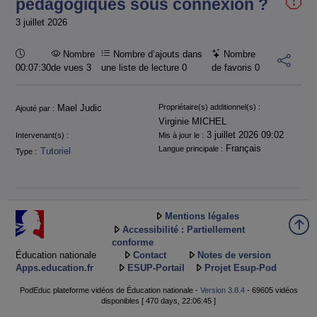
pédagogiques sous connexion ?
3 juillet 2026
Durée :
Nombre
Nombre d’ajouts dans
Nombre
00:07:30
de vues 3
une liste de lecture
0
de favoris
0
Informations
Mael Judic
Propriétaire(s) additionnel(s) :
Ajouté par :
Virginie MICHEL
3 juillet 2026 09:02
Intervenant(s) :
Mis à jour le :
Français
Langue principale :
Tutoriel
Type :
Mentions légales
Accessibilité : Partiellement
conforme
Éducation nationale
Contact
Notes de version
Apps.education.fr
ESUP-Portail
Projet Esup-Pod
PodEduc plateforme vidéos de Éducation nationale -
Version 3.8.4
- 69605 vidéos
disponibles [ 470 days, 22:06:45 ]