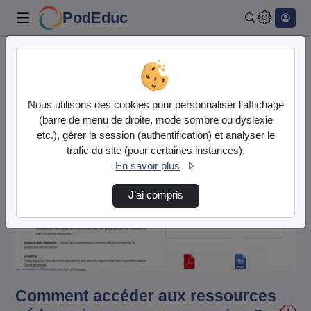
PodEduc
Rechercher
Accueil
Vidéos
Comment accéder aux ressources pédagogiques …
Nous utilisons des cookies pour personnaliser l’affichage
(barre de menu de droite, mode sombre ou dyslexie
etc.), gérer la session (authentification) et analyser le
trafic du site (pour certaines instances).
En savoir plus
J’ai compris
Lire
la
vidéo
Comment accéder aux ressources