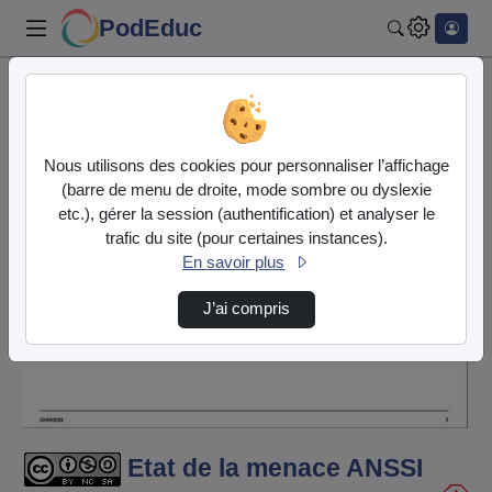
PodEduc
Rechercher
Accueil
Vidéos
Etat de la menace ANSSI NSI Campus Cyber 131…
Nous utilisons des cookies pour personnaliser l’affichage
(barre de menu de droite, mode sombre ou dyslexie
etc.), gérer la session (authentification) et analyser le
trafic du site (pour certaines instances).
En savoir plus
J’ai compris
Lire
la
vidéo
Etat de la menace ANSSI