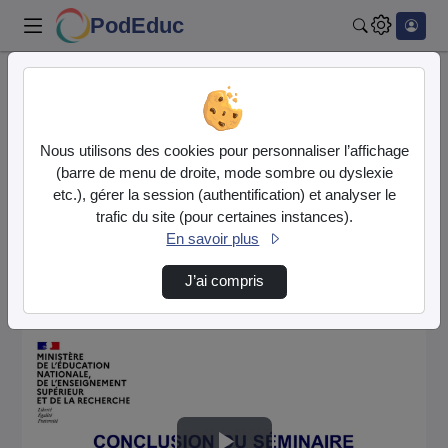
PodEduc
Rechercher
Accueil
DGESCO-Formation
Plan Maths
06 Séminaire Nouveaux Programmes - Conclusio…
Nous utilisons des cookies pour personnaliser l’affichage
(barre de menu de droite, mode sombre ou dyslexie
DGESCO-
etc.), gérer la session (authentification) et analyser le
Formation
trafic du site (pour certaines instances).
En savoir plus
Description de la chaîne
J’ai compris
Plan Maths