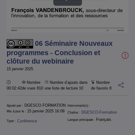
Lire
la
vidéo
06 Séminaire Nouveaux
programmes - Conclusion et
clôture du webinaire
15 janvier 2025
Durée :
Nombre
Nombre d’ajouts dans
Nombre
00:02:42
de vues 810
une liste de lecture
10
de favoris
8
Informations
DGESCO FORMATION
Ajouté par :
Intervenant(s) :
15 janvier 2025 16:09
Mis à jour le :
DGESCO-Formation
Chaîne :
Français
Langue principale :
Conférence
Type :