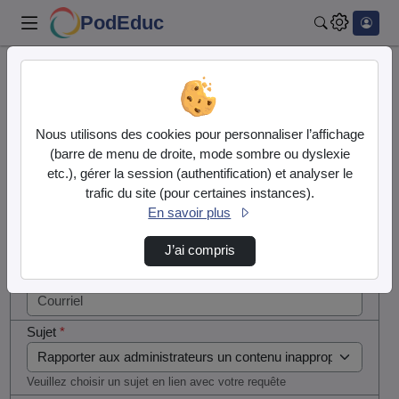
PodEduc
Rechercher
Cocher
Accueil
Contactez nous
cette case
si vous
Contactez nous
Nous utilisons des cookies pour personnaliser l’affichage
êtes un
(barre de menu de droite, mode sombre ou dyslexie
humain en
etc.), gérer la session (authentification) et analyser le
Votre message
métal
trafic du site (pour certaines instances).
(obligatoire)
En savoir plus
Nom
*
J’ai compris
Courriel
*
Sujet
*
Veuillez choisir un sujet en lien avec votre requête