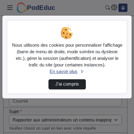
PodEduc
Rechercher
Cocher
Accueil
Contactez nous
cette case
si vous
Contactez nous
Nous utilisons des cookies pour personnaliser l’affichage
êtes un
(barre de menu de droite, mode sombre ou dyslexie
humain en
etc.), gérer la session (authentification) et analyser le
Votre message
métal
trafic du site (pour certaines instances).
(obligatoire)
En savoir plus
Nom
*
J’ai compris
Courriel
*
Sujet
*
Veuillez choisir un sujet en lien avec votre requête