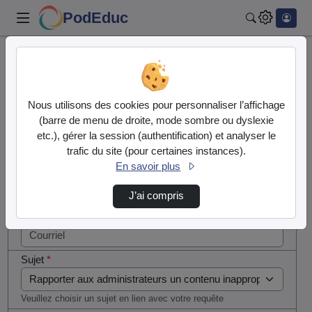
PodEduc
Rechercher
Cocher
Accueil
Contactez nous
cette case
si vous
Contactez nous
Nous utilisons des cookies pour personnaliser l’affichage
êtes un
(barre de menu de droite, mode sombre ou dyslexie
humain en
etc.), gérer la session (authentification) et analyser le
Votre message
métal
trafic du site (pour certaines instances).
(obligatoire)
En savoir plus
Nom
*
J’ai compris
Courriel
*
Sujet
*
Veuillez choisir un sujet en lien avec votre requête