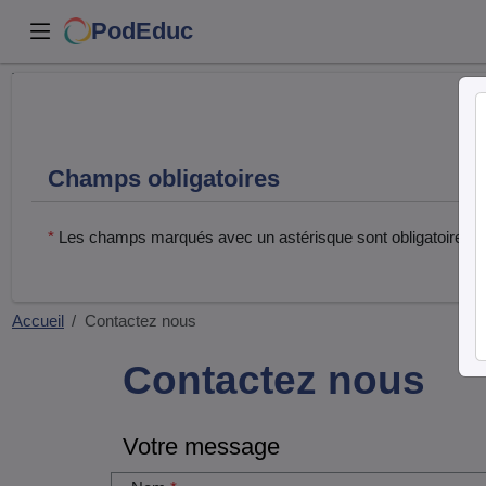
PodEduc
Cocher
cette case
si vous
êtes un
Champs obligatoires
humain en
métal
(obligatoire)
*
Les champs marqués avec un astérisque sont obligatoires.
Accueil
Contactez nous
Contactez nous
Votre message