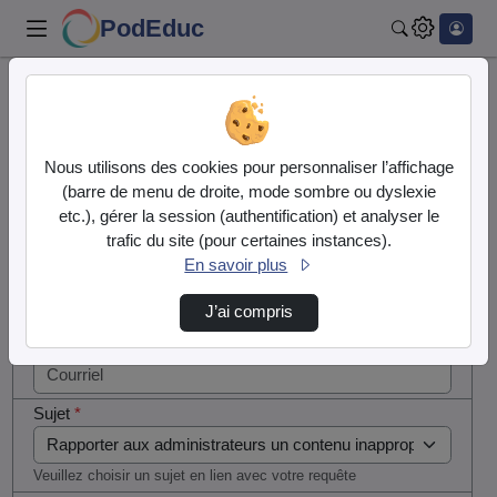
PodEduc
Rechercher
Cocher
Accueil
Contactez nous
cette case
si vous
Contactez nous
Nous utilisons des cookies pour personnaliser l’affichage
êtes un
(barre de menu de droite, mode sombre ou dyslexie
humain en
etc.), gérer la session (authentification) et analyser le
Votre message
métal
trafic du site (pour certaines instances).
(obligatoire)
En savoir plus
Nom
*
J’ai compris
Courriel
*
Sujet
*
Veuillez choisir un sujet en lien avec votre requête