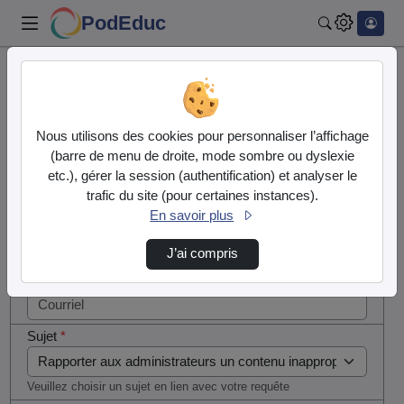
PodEduc
Rechercher
Cocher
Accueil
Contactez nous
cette case
si vous
Contactez nous
Nous utilisons des cookies pour personnaliser l’affichage
êtes un
(barre de menu de droite, mode sombre ou dyslexie
humain en
etc.), gérer la session (authentification) et analyser le
Votre message
métal
trafic du site (pour certaines instances).
(obligatoire)
En savoir plus
Nom
*
J’ai compris
Courriel
*
Sujet
*
Veuillez choisir un sujet en lien avec votre requête