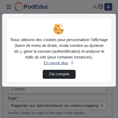
PodEduc
Rechercher
Cocher
Accueil
Contactez nous
cette case
si vous
Contactez nous
Nous utilisons des cookies pour personnaliser l’affichage
êtes un
(barre de menu de droite, mode sombre ou dyslexie
humain en
etc.), gérer la session (authentification) et analyser le
Votre message
métal
trafic du site (pour certaines instances).
(obligatoire)
En savoir plus
Nom
*
J’ai compris
Courriel
*
Sujet
*
Veuillez choisir un sujet en lien avec votre requête