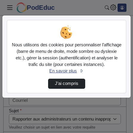
PodEduc
Rechercher
Cocher
Accueil
Contactez nous
cette case
si vous
Contactez nous
Nous utilisons des cookies pour personnaliser l’affichage
êtes un
(barre de menu de droite, mode sombre ou dyslexie
humain en
etc.), gérer la session (authentification) et analyser le
Votre message
métal
trafic du site (pour certaines instances).
(obligatoire)
En savoir plus
Nom
*
J’ai compris
Courriel
*
Sujet
*
Veuillez choisir un sujet en lien avec votre requête