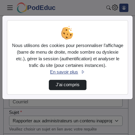
PodEduc
Rechercher
Cocher
Accueil
Contactez nous
cette case
si vous
Contactez nous
Nous utilisons des cookies pour personnaliser l’affichage
êtes un
(barre de menu de droite, mode sombre ou dyslexie
humain en
etc.), gérer la session (authentification) et analyser le
Votre message
métal
trafic du site (pour certaines instances).
(obligatoire)
En savoir plus
Nom
*
J’ai compris
Courriel
*
Sujet
*
Veuillez choisir un sujet en lien avec votre requête