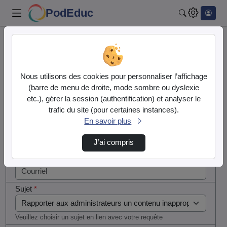
PodEduc
Rechercher
Cocher
Accueil
Contactez nous
cette case
si vous
Contactez nous
Nous utilisons des cookies pour personnaliser l’affichage
êtes un
(barre de menu de droite, mode sombre ou dyslexie
humain en
etc.), gérer la session (authentification) et analyser le
Votre message
métal
trafic du site (pour certaines instances).
(obligatoire)
En savoir plus
Nom
*
J’ai compris
Courriel
*
Sujet
*
Veuillez choisir un sujet en lien avec votre requête