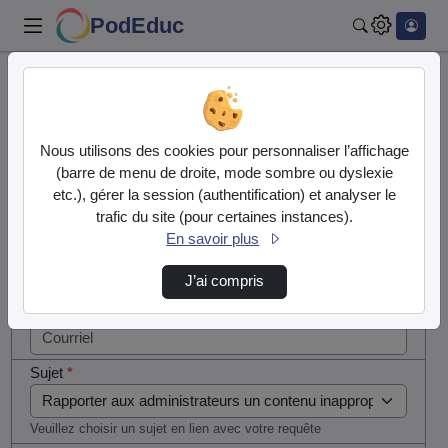
PodEduc
Rechercher
Cocher
Accueil
Contactez nous
cette case
si vous
Contactez nous
Nous utilisons des cookies pour personnaliser l’affichage
êtes un
(barre de menu de droite, mode sombre ou dyslexie
humain en
etc.), gérer la session (authentification) et analyser le
Votre message
métal
trafic du site (pour certaines instances).
(obligatoire)
En savoir plus
Nom
*
J’ai compris
Courriel
*
Sujet
*
Veuillez choisir un sujet en lien avec votre requête