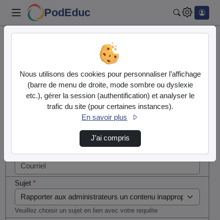
PodEduc
Rechercher
Cocher
Accueil
Contactez nous
cette case
si vous
Contactez nous
Nous utilisons des cookies pour personnaliser l’affichage
êtes un
(barre de menu de droite, mode sombre ou dyslexie
humain en
etc.), gérer la session (authentification) et analyser le
Votre message
métal
trafic du site (pour certaines instances).
(obligatoire)
En savoir plus
Nom
*
J’ai compris
Courriel
*
Sujet
*
Veuillez choisir un sujet en lien avec votre requête