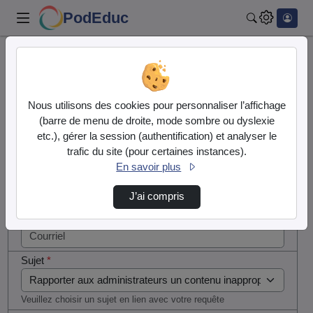
PodEduc
Rechercher
Cocher
Accueil
Contactez nous
cette case
si vous
Contactez nous
Nous utilisons des cookies pour personnaliser l’affichage
êtes un
(barre de menu de droite, mode sombre ou dyslexie
humain en
etc.), gérer la session (authentification) et analyser le
Votre message
métal
trafic du site (pour certaines instances).
(obligatoire)
En savoir plus
Nom
*
J’ai compris
Courriel
*
Sujet
*
Veuillez choisir un sujet en lien avec votre requête