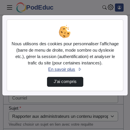
PodEduc
Rechercher
Cocher
Accueil
Contactez nous
cette case
si vous
Contactez nous
Nous utilisons des cookies pour personnaliser l’affichage
êtes un
(barre de menu de droite, mode sombre ou dyslexie
humain en
etc.), gérer la session (authentification) et analyser le
Votre message
métal
trafic du site (pour certaines instances).
(obligatoire)
En savoir plus
Nom
*
J’ai compris
Courriel
*
Sujet
*
Veuillez choisir un sujet en lien avec votre requête