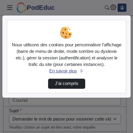
PodEduc
Rechercher
Cocher
Accueil
Contactez nous
cette case
si vous
Contactez nous
Nous utilisons des cookies pour personnaliser l’affichage
êtes un
(barre de menu de droite, mode sombre ou dyslexie
humain en
etc.), gérer la session (authentification) et analyser le
Votre message
métal
trafic du site (pour certaines instances).
(obligatoire)
En savoir plus
Nom
*
J’ai compris
Courriel
*
Sujet
*
Veuillez choisir un sujet en lien avec votre requête